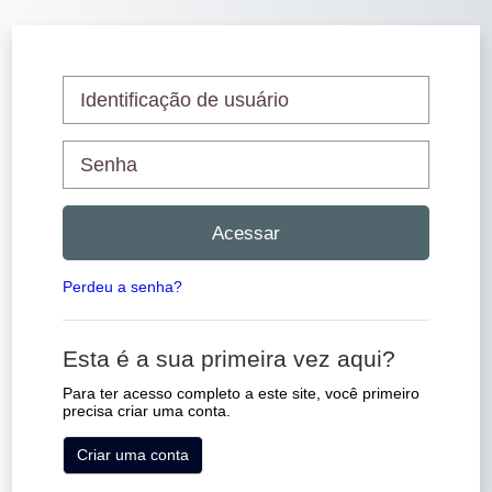
Ir para o conteúdo principal
Avançar para criar nova conta
Identificação de usuário
Senha
Acessar
Perdeu a senha?
Esta é a sua primeira vez aqui?
Para ter acesso completo a este site, você primeiro
precisa criar uma conta.
Criar uma conta